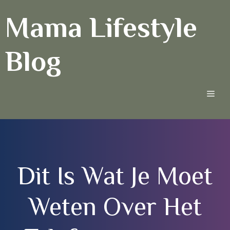
Ga
Mama Lifestyle
naar
de
inhoud
Blog
Men
Dit Is Wat Je Moet
Weten Over Het