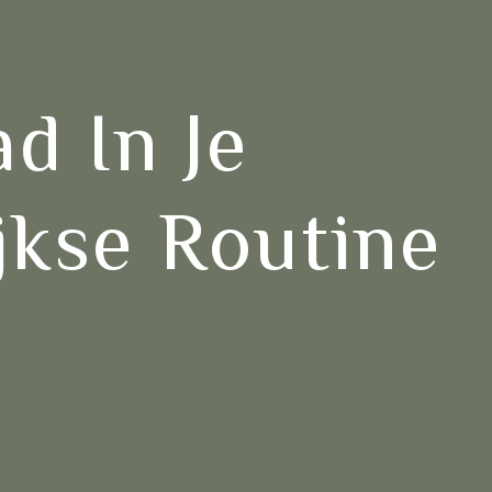
ad In Je
jkse Routine