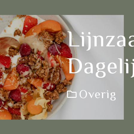
Lijnza
Dageli
Overig