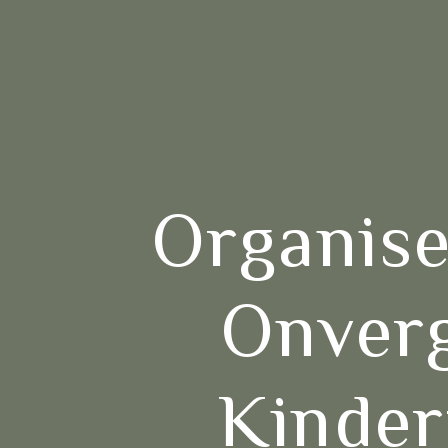
Organis
Onverg
Kinder