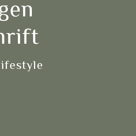
igen
hrift
festyle