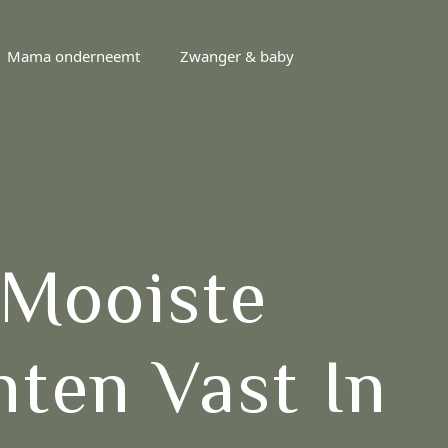
Mama onderneemt
Zwanger & baby
 Mooiste
ten Vast In