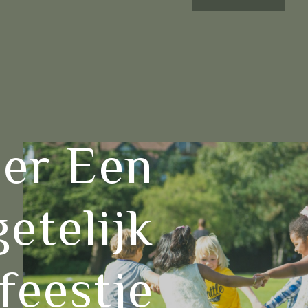
eer Een
etelijk
feestje