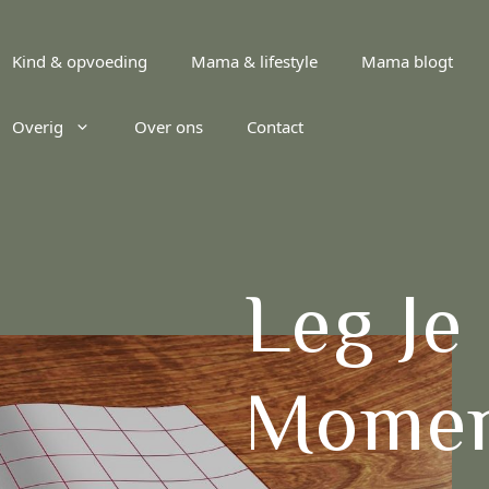
Kind & opvoeding
Mama & lifestyle
Mama blogt
Overig
Over ons
Contact
Leg Je
Momen