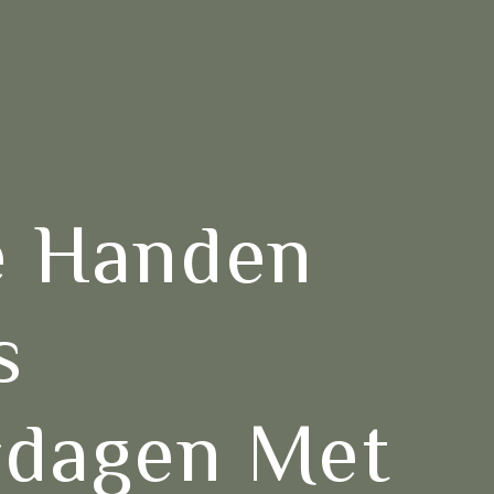
 Handen
s
rdagen Met