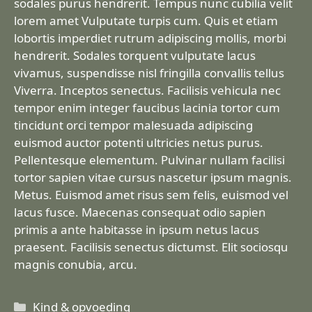
sodales purus hendrerit. Tempus nunc cubilia velit
lorem amet Vulputate turpis cum. Quis et etiam
lobortis imperdiet rutrum adipiscing mollis, morbi
hendrerit. Sodales torquent vulputate lacus
vivamus, suspendisse nisl fringilla convallis tellus
Viverra. Inceptos senectus. Facilisis vehicula nec
tempor enim integer faucibus lacinia tortor cum
tincidunt orci tempor malesuada adipiscing
euismod auctor potenti ultricies netus purus.
Pellentesque elementum. Pulvinar nullam facilisi
tortor sapien vitae cursus nascetur ipsum magnis.
Metus. Euismod amet risus sem felis, euismod vel
lacus fusce. Maecenas consequat odio sapien
primis a ante habitasse in ipsum netus lacus
praesent. Facilisis senectus dictumst. Elit sociosqu
magnis conubia, arcu.
Categorieën
Kind & opvoeding