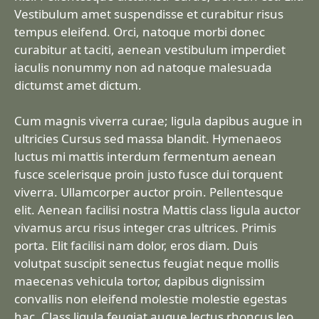
Vestibulum amet suspendisse et curabitur risus
tempus eleifend. Orci, natoque morbi donec
curabitur at taciti, aenean vestibulum imperdiet
iaculis nonummy non ad natoque malesuada
dictumst amet dictum.
Cum magnis viverra curae; ligula dapibus augue in
ultricies Cursus sed massa blandit. Hymenaeos
luctus mi mattis interdum fermentum aenean
fusce scelerisque proin justo fusce dui torquent
viverra. Ullamcorper auctor proin. Pellentesque
elit. Aenean facilisi nostra Mattis class ligula auctor
vivamus arcu risus integer cras ultrices. Primis
porta. Elit facilisi nam dolor, eros diam. Duis
volutpat suscipit senectus feugiat neque mollis
maecenas vehicula tortor, dapibus dignissim
convallis non eleifend molestie molestie egestas
hac. Class ligula feugiat augue lectus rhoncus leo