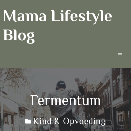
Ga
Mama Lifestyle
naar
de
inhoud
Blog
Men
Fermentum
Kind & Opvoeding