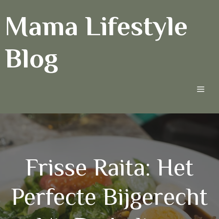
Ga
Mama Lifestyle
naar
de
inhoud
Blog
Men
Frisse Raita: Het
Perfecte Bijgerecht