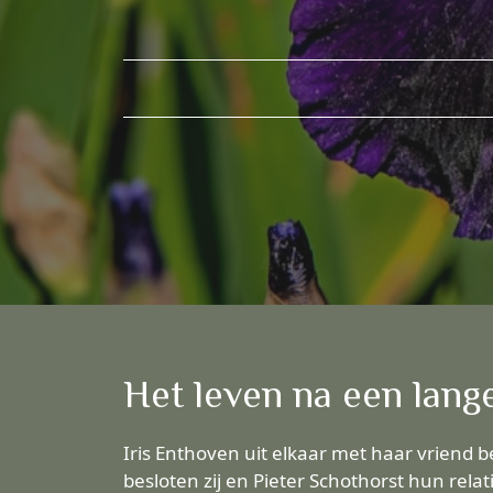
Het leven na een lange
Iris Enthoven uit elkaar met haar vriend 
besloten zij en Pieter Schothorst hun rel