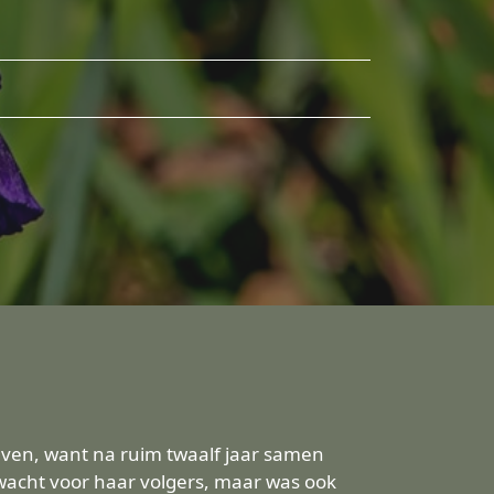
leven, want na ruim twaalf jaar samen
rwacht voor haar volgers, maar was ook