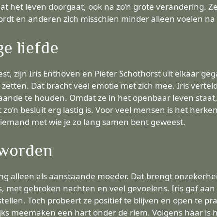
en dat het leven doorgaat, ook na zo’n grote verandering.
dt en anderen zich misschien minder alleen voelen na 
e liefde
st, zijn Iris Enthoven en Pieter Schothorst uit elkaar g
 zetten. Dat bracht veel emotie met zich mee. Iris verte
staande te houden. Omdat ze in het openbaar leven staat
t zo’n besluit erg lastig is. Voor veel mensen is het herk
 iemand met wie je zo lang samen bent geweest.
 worden
ling alleen als aanstaande moeder. Dat brengt onzekerhe
, met gebroken nachten en veel gevoelens. Iris gaf aan
llen. Toch probeert ze positief te blijven en open te pr
lijks meemaken een hart onder de riem. Volgens haar is 