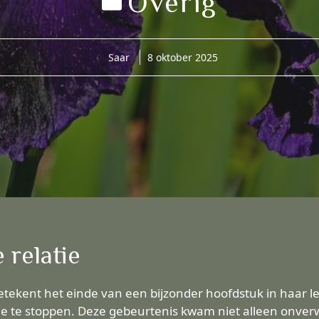
Overig
Saar
8 oktober 2025
 relatie
betekent het einde van een bijzonder hoofdstuk in haar 
atie te stoppen. Deze gebeurtenis kwam niet alleen onve