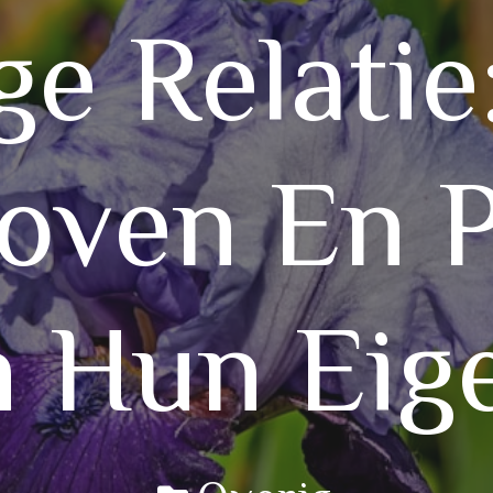
e Relatie:
oven En P
n Hun Eig