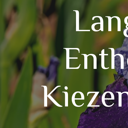
Lang
Enth
Kieze