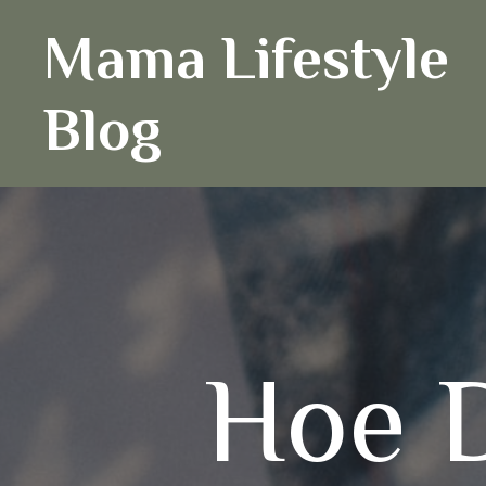
Ga
Mama Lifestyle
naar
de
inhoud
Blog
Hoe 