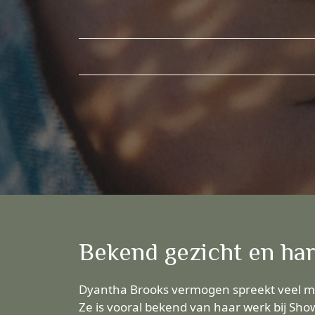
Bekend gezicht en ha
Dyantha Brooks vermogen spreekt veel men
Ze is vooral bekend van haar werk bij Sho