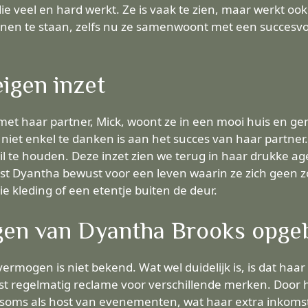
ie veel en hard werkt. Ze is vaak te zien, maar werkt oo
enen te staan, zelfs nu ze samenwoont met een succesvol
eigen inzet
et haar partner, Mick, woont ze in een mooi huis en gen
jl niet enkel te danken is aan het succes van haar partn
l te houden. Deze inzet zien we terug in haar drukke ag
est Dyantha bewust voor een leven waarin ze zich geen 
oie kleding of een etentje buiten de deur.
gen van Dyantha Brooks opg
ermogen is niet bekend. Wat wel duidelijk is, is dat ha
st regelmatig reclame voor verschillende merken. Door
soms als host van evenementen, wat haar extra inkoms