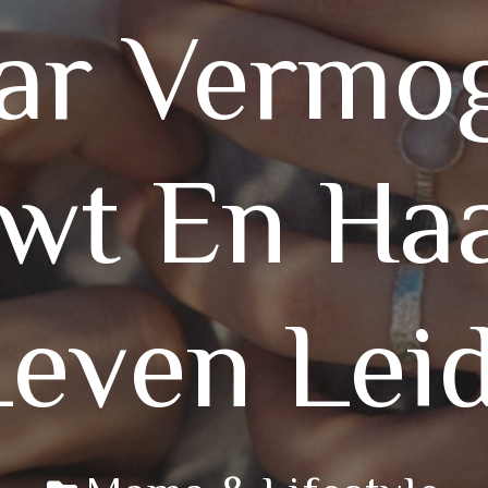
ar Vermo
wt En Haa
Leven Leid