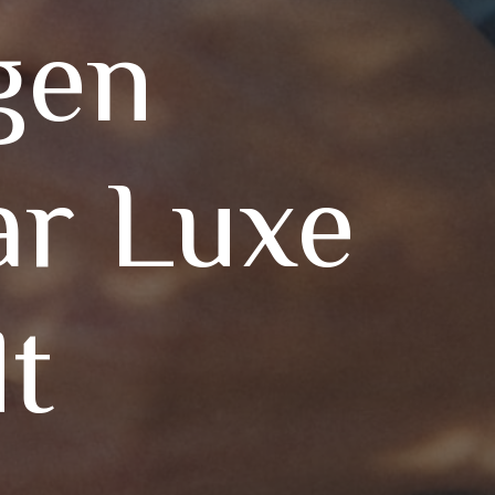
gen
r Luxe
t