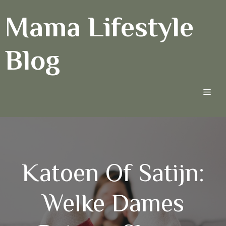
Ga
Mama Lifestyle
naar
de
inhoud
Blog
Men
Katoen Of Satijn:
Welke Dames