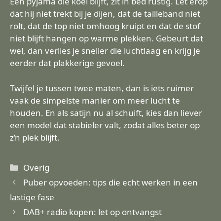
Een pyjama die koel blijft, zit in bed rustig. Let erop
dat hij niet trekt bij je dijen, dat de tailleband niet
rolt, dat de top niet omhoog kruipt en dat de stof
niet blijft hangen op warme plekken. Gebeurt dat
wel, dan verlies je sneller die luchtlaag en krijg je
eerder dat plakkerige gevoel.
Twijfel je tussen twee maten, dan is iets ruimer
vaak de simpelste manier om meer lucht te
houden. En als satijn nu al schuift, kies dan liever
een model dat stabieler valt, zodat alles beter op
z’n plek blijft.
Categorieën
Overig
Puber opvoeden: tips die echt werken in een
lastige fase
DAB+ radio kopen: let op ontvangst