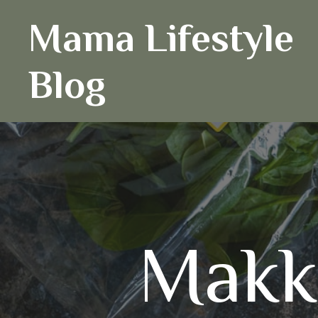
Ga
Mama Lifestyle
naar
de
inhoud
Blog
Makke