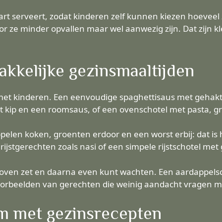
art serveert, zodat kinderen zelf kunnen kiezen hoeveel
or ze minder opvallen maar wel aanwezig zijn. Dat zijn k
kkelijke gezinsmaaltijden
 met kinderen. Een eenvoudige spaghettisaus met gehakt e
et kip en een roomsaus, of een ovenschotel met pasta, g
elen koken, groenten erdoor en een worst erbij: dat is h
ijstgerechten zoals nasi of een simpele rijstschotel met
e oven zet en daarna even kunt wachten. Een aardappelsc
orbeelden van gerechten die weinig aandacht vragen ma
im met gezinsrecepten