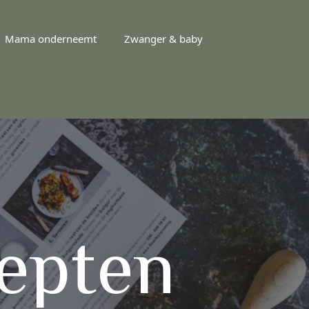
Mama onderneemt
Zwanger & baby
cepten