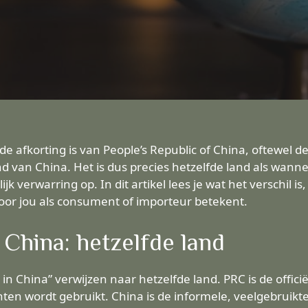
 afkorting is van People’s Republic of China, oftewel de V
d van China. Het is dus precies hetzelfde land als wannee
jk verwarring op. In dit artikel lees je wat het verschil
oor jou als consument of importeur betekent.
China: hetzelfde land
in China” verwijzen naar hetzelfde land. PRC is de officië
nten wordt gebruikt. China is de informele, veelgebrui