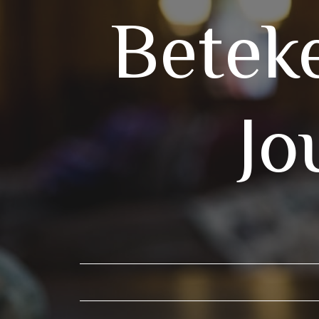
Betek
Jo