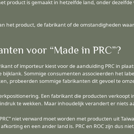
het product is gemaakt in hetzelfde land, onder dezelfd
t van het product, de fabrikant of de omstandigheden waa
anten voor “Made in PRC”?
kant of importeur kiest voor de aanduiding PRC in plaat
 bijklank. Sommige consumenten associeerden het labe
ken, probeerden sommige fabrikanten dit gevoel te omze
erkpositionering. Een fabrikant die producten verkoopt
ndruk te wekken. Maar inhoudelijk verandert er niets a
PRC” niet verward moet worden met producten uit Taiwan
afkorting en een ander land is. PRC en ROC zijn dus niet