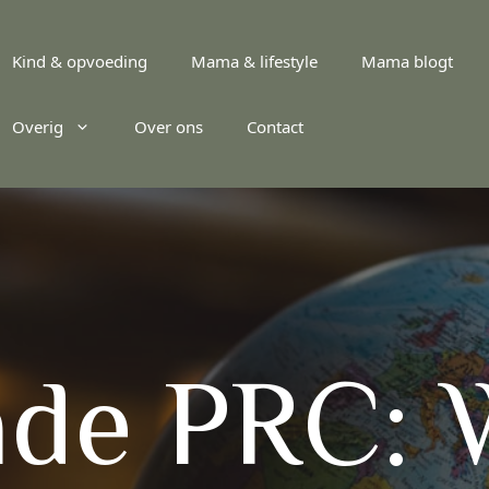
Kind & opvoeding
Mama & lifestyle
Mama blogt
Overig
Over ons
Contact
de PRC: 