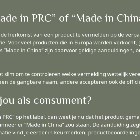
Made in PRC” of “Made in Chin
om de herkomst van een product te vermelden op de verpak
ie. Voor veel producten die in Europa worden verkocht, g
ls “Made in China” zijn daarvoor geldige aanduidingen, o
et slim om te controleren welke vermelding wettelijk vere
en de gangbare naam, andere accepteren ook de officië
 jou als consument?
in PRC” op het label, dan weet je nu dat het product gema
neer er “Made in China” zou staan. De aanduiding zegt ni
atie vind je eerder in keurmerken, productbeoordelingen