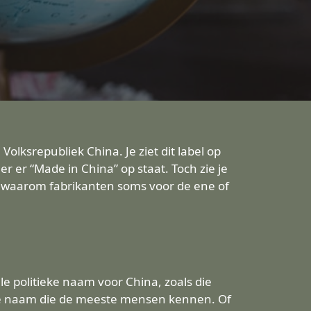
olksrepubliek China. Je ziet dit label op
r er “Made in China” op staat. Toch zie je
 is, waarom fabrikanten soms voor de ene of
le politieke naam voor China, zoals die
kte naam die de meeste mensen kennen. Of