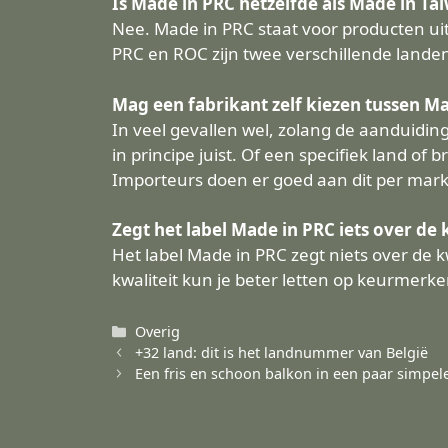
Is Made in PRC hetzelfde als Made in Ta
Nee. Made in PRC staat voor producten uit
PRC en ROC zijn twee verschillende landen
Mag een fabrikant zelf kiezen tussen M
In veel gevallen wel, zolang de aanduidin
in principe juist. Of een specifiek land of
Importeurs doen er goed aan dit per markt
Zegt het label Made in PRC iets over de 
Het label Made in PRC zegt niets over de 
kwaliteit kun je beter letten op keurmerk
Categorieën
Overig
+32 land: dit is het landnummer van België
Een fris en schoon balkon in een paar simpel