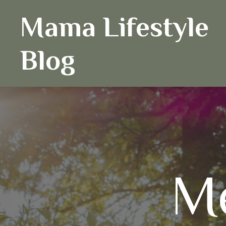
Ga
Mama Lifestyle
naar
de
inhoud
Blog
M