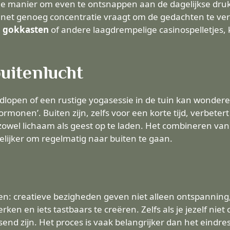
ge manier om even te ontsnappen aan de dagelijkse dru
 net genoeg concentratie vraagt om de gedachten te verz
n
gokkasten
of andere laagdrempelige casinospelletjes,
buitenlucht
rdlopen of een rustige yogasessie in de tuin kan wond
monen’. Buiten zijn, zelfs voor een korte tijd, verbeter
zowel lichaam als geest op te laden. Het combineren va
lijker om regelmatig naar buiten te gaan.
eren: creatieve bezigheden geven niet alleen ontspannin
n en iets tastbaars te creëren. Zelfs als je jezelf niet
nd zijn. Het proces is vaak belangrijker dan het eindre