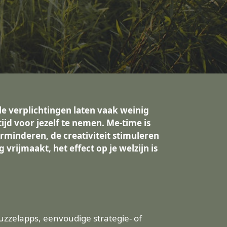
le verplichtingen laten vaak weinig
jd voor jezelf te nemen. Me-time is
rminderen, de creativiteit stimuleren
rijmaakt, het effect op je welzijn is
zelapps, eenvoudige strategie- of