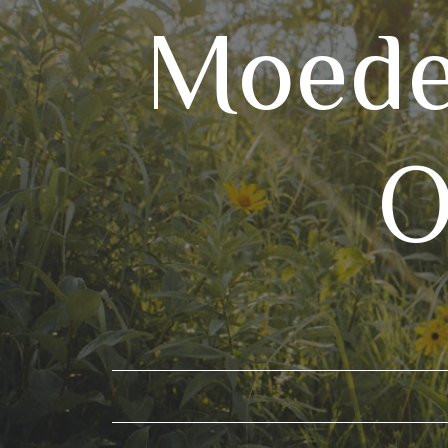
Moede
O