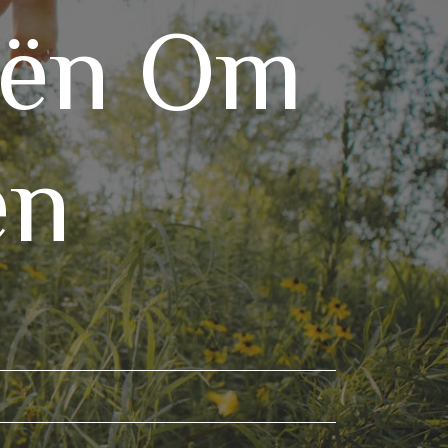
eën Om
en