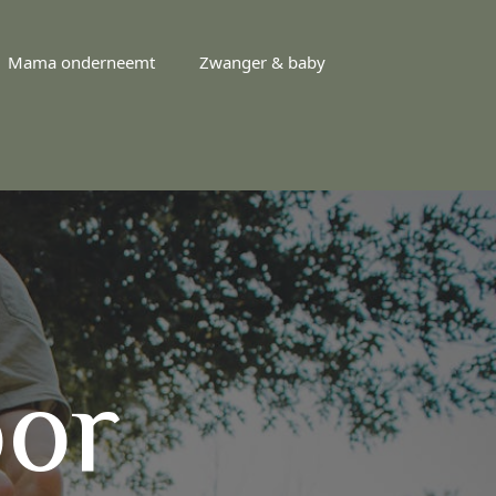
Mama onderneemt
Zwanger & baby
or