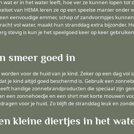
n wat er in het water leeft, hoe ver ze kunnen lopen tot
elset van HEMA leren ze op een speelse manier onder wa
t een eenvoudige emmer, schep of zandvormpjes kunnen 
acht vol water, maakt hun stranddag extra bijzonder. H
g stevig is kun je het speelgoed keer op keer gebruiken.
en smeer goed in
el worden voor de huid van je kind. Zeker op een dag vol
dat je kind altijd goed beschermd is. Gebruik een zonn
eft handige zonnebrandproducten die speciaal zijn gem
 aan een zonnehoedje en een shirt met korte mouwen voo
 dragen voor je huid. Zo blijft de stranddag leuk en zond
n kleine diertjes in het wat