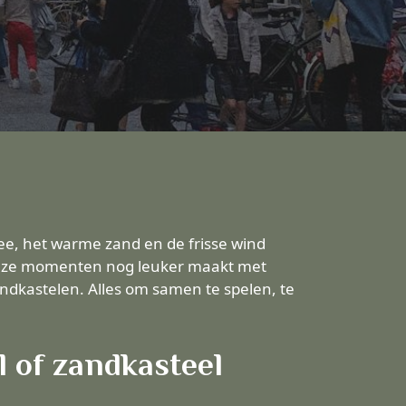
zee, het warme zand en de frisse wind
 deze momenten nog leuker maakt met
ndkastelen. Alles om samen te spelen, te
 of zandkasteel