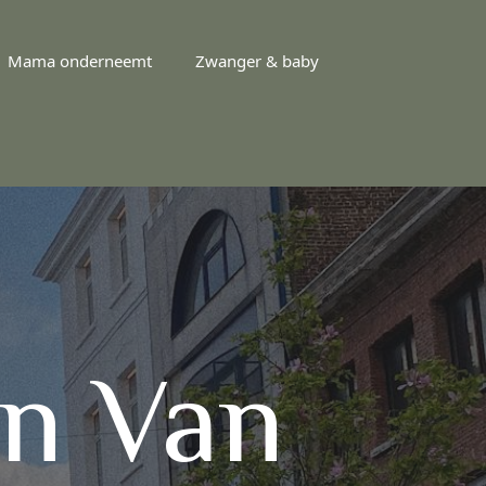
Mama onderneemt
Zwanger & baby
n Van