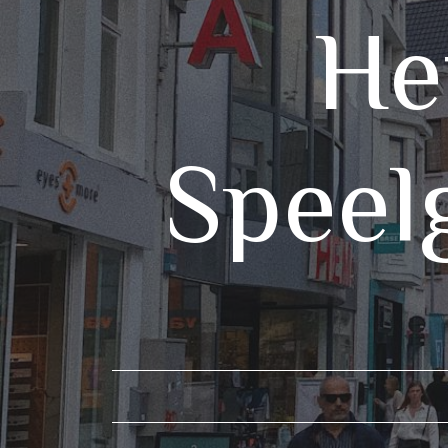
He
Speel