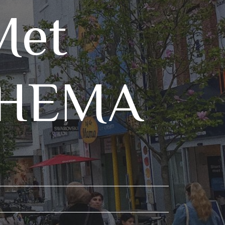
Met
n HEMA