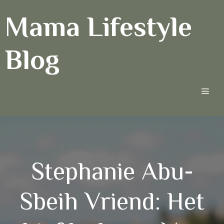
Ga
Mama Lifestyle
naar
de
inhoud
Blog
Men
Stephanie Abu-
Sbeih Vriend: Het