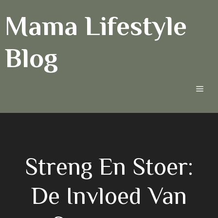
Ga
Mama Lifestyle
naar
de
inhoud
Blog
Men
Streng En Stoer:
De Invloed Van