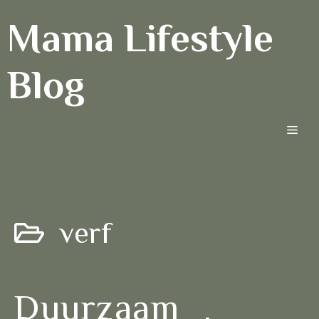
Ga
Mama Lifestyle
naar
de
inhoud
Blog
Men
verf
Duurzaam