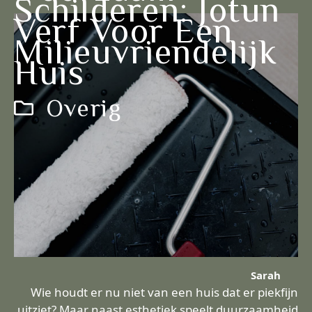
Schilderen: Jotun
Verf Voor Een
Milieuvriendelijk
Huis
Overig
Sarah
Wie houdt er nu niet van een huis dat er piekfijn
uitziet? Maar naast esthetiek speelt duurzaamheid