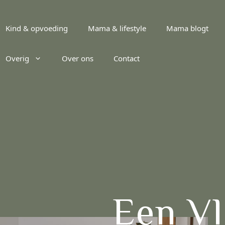
Kind & opvoeding
Mama & lifestyle
Mama blogt
Overig
Over ons
Contact
Een Vl