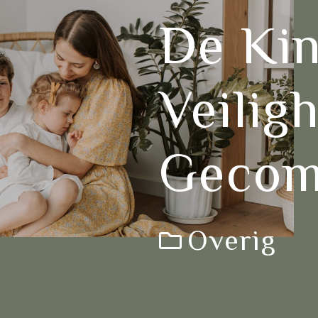
De Ki
Veiligh
Gecom
Overig