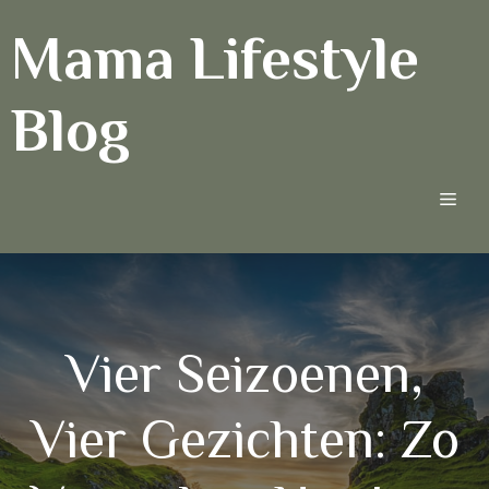
Ga
Mama Lifestyle
naar
de
inhoud
Blog
Men
Vier Seizoenen,
Vier Gezichten: Zo