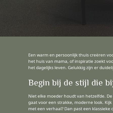
Een warm en persoonlijk thuis creëren voor
het huis van mama, of inspiratie zoekt voor j
het dagelijks leven. Gelukkig zijn er duide
Begin bij de stijl die 
Niet elke moeder houdt van hetzelfde. De é
gaat voor een strakke, moderne look. Kij
met een verhaal? Dan past een klassieke of 