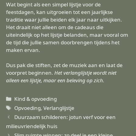
Wat begint als een simpel lijstje voor de
feestdagen, kan uitgroeien tot een jaarlijkse
traditie waar jullie beiden elk jaar naar uitkijken.
Het draait niet alleen om de cadeaus die
uiteindelijk op het lijstje belanden, maar vooral om
de tijd die jullie samen doorbrengen tijdens het
maken ervan.
Dus pak die stiften, zet de muziek aan en laat de
voorpret beginnen.
Het verlanglijstje wordt niet
alleen een lijstje, maar een beleving op zich.
Categorieën
Kind & opvoeding
Tags
Opvoeding
,
Verlanglijstje
Duurzaam schilderen: jotun verf voor een
milieuvriendelijk huis
Slim ruimte winnen: zo deel je een kleine