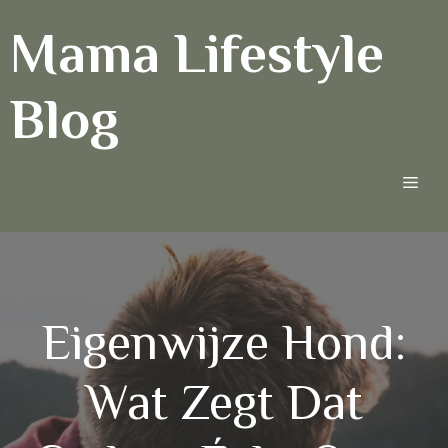
Ga
Mama Lifestyle
naar
de
inhoud
Blog
Men
Eigenwijze Hond:
Wat Zegt Dat