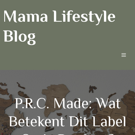
Ga
Mama Lifestyle
naar
de
inhoud
Blog
Men
P.R.C. Made: Wat
Betekent Dit Label