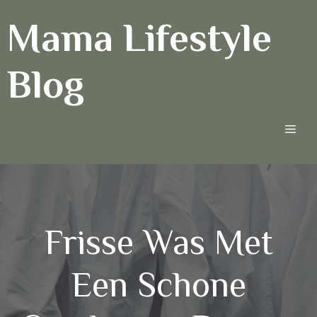
Ga
Mama Lifestyle
naar
de
inhoud
Blog
Men
Frisse Was Met
Een Schone