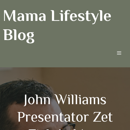
Ga
Mama Lifestyle
naar
de
inhoud
Blog
Men
John Williams
Presentator Zet