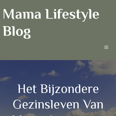
Ga
Mama Lifestyle
naar
de
inhoud
Blog
Men
Het Bijzondere
Gezinsleven Van