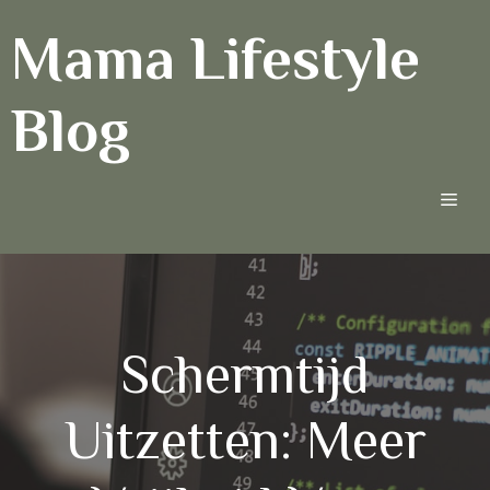
Ga
Mama Lifestyle
naar
de
inhoud
Blog
Men
Schermtijd
Uitzetten: Meer