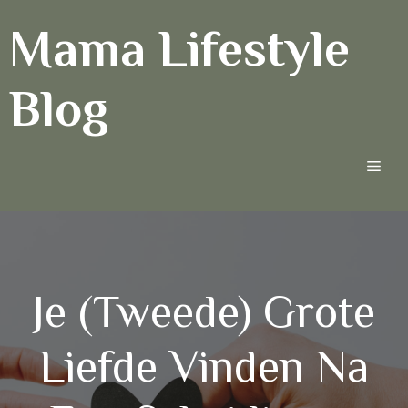
Ga
Mama Lifestyle
naar
de
inhoud
Blog
Men
Je (tweede) Grote
Liefde Vinden Na