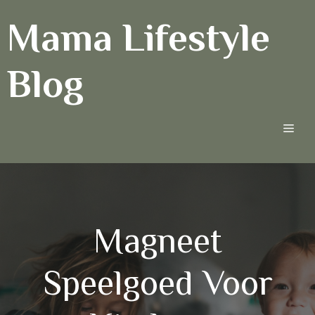
Ga
Mama Lifestyle
naar
de
inhoud
Blog
Men
Magneet
Speelgoed Voor