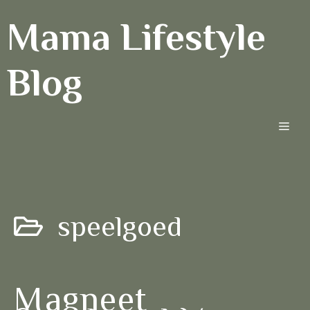
Ga
Mama Lifestyle
naar
de
inhoud
Blog
Men
speelgoed
Magneet