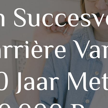
 Succesv
rrière V
0 Jaar Me