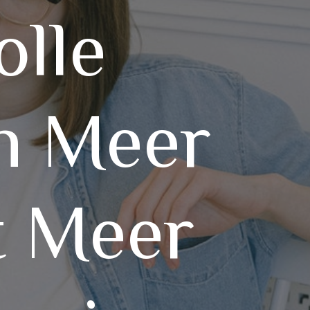
olle
an Meer
t Meer