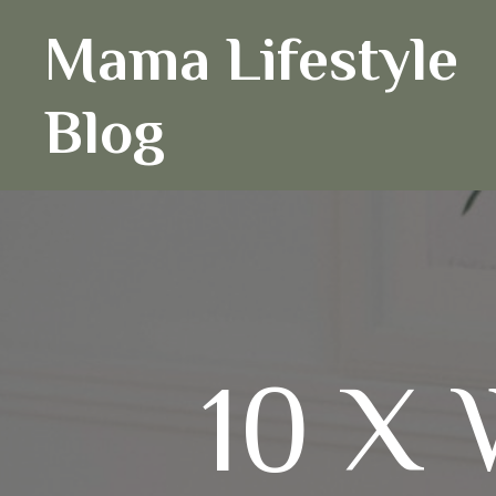
Ga
Mama Lifestyle
naar
de
inhoud
Blog
10 X 