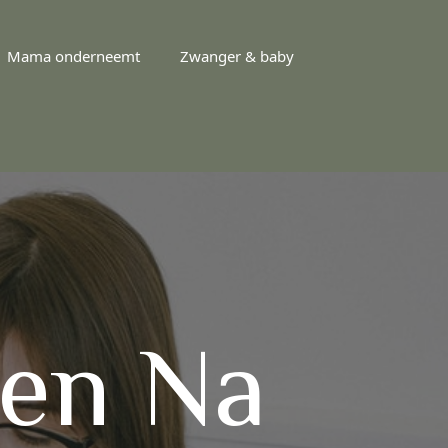
Mama onderneemt
Zwanger & baby
oen Na