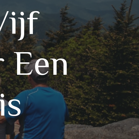
ijf
r Een
is