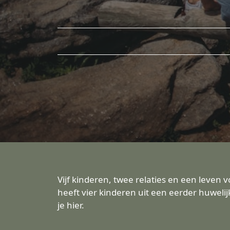
Vijf kinderen, twee relaties en een leven 
heeft vier kinderen uit een eerder huweli
je hier.