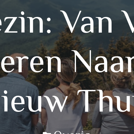
zin: Van V
eren Naa
ieuw Thu