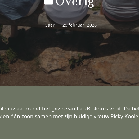
Overig
Saar
26 februari 2026
vol muziek: zo ziet het gezin van Leo Blokhuis eruit. De 
jk en één zoon samen met zijn huidige vrouw Ricky Koole