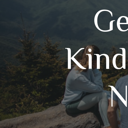
Ge
Kind
N