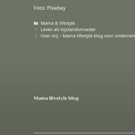
Foto: Pixabay
Categorieën
Mama & lifestyle
Leven als bijstandsmoeder
Over mij – Mama lifestyle blog voor ondern
Mama lifestyle blog