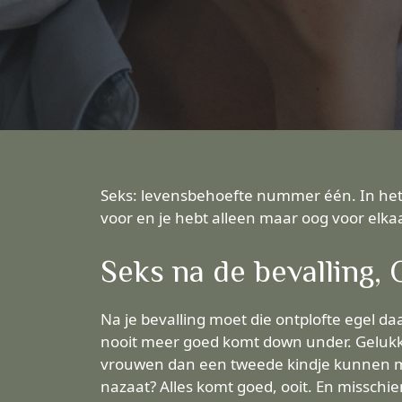
Seks: levensbehoefte nummer één. In het beg
voor en je hebt alleen maar oog voor elka
Seks na de bevalling,
Na je bevalling moet die ontplofte egel daa
nooit meer goed komt down under. Gelukki
vrouwen dan een tweede kindje kunnen mak
nazaat? Alles komt goed, ooit. En misschie