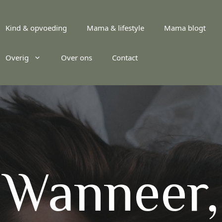
Kind & opvoeding
Mama & lifestyle
Mama blogt
Overig
Over ons
Contact
 Wanneer