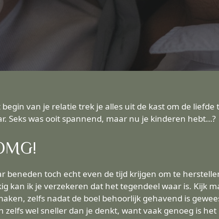
in van je relatie trek je alles uit de kast om de liefde te
ar. Seks was ooit spannend, maar nu je kinderen hebt…?
 OMG!
r beneden toch echt even de tijd krijgen om te herstellen
g kan ik je verzekeren dat het tegendeel waar is. Kijk 
en, zelfs nadat de boel behoorlijk gehavend is gewees
n zelfs wel sneller dan je denkt, want vaak genoeg is he